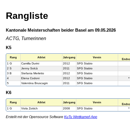
Rangliste
Kantonale Meisterschaften beider Basel am 09.05.2026
ACTG, Turnerinnen
K5
Rang
Athlet
Jahrgang
Verein
Endno
1 G
Camilla Durini
2012
SFG Stabio
2 S
Jenny Solcà
2011
SFG Stabio
3 B
Stefania Merletto
2012
SFG Stabio
4
Elena Codoni
2012
SFG Stabio
5
Valentina Bruscagin
2011
SFG Stabio
K6
Rang
Athlet
Jahrgang
Verein
Endno
1 G
Viola Zottich
2008
SFG Stabio
Erstellt mit der Opensource Software
KuTu Wettkampf-App